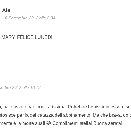
Ale
10 Settembre 2012 alle 8:34
 MARY, FELICE LUNEDì!
embre 2012 alle 18:13
, hai davvero ragione carissima! Potrebbe benissimo essere serv
curiosisce per la delicatezza dell'abbinamento. Ma che brava, dol
amente è la morte sua!! 😀 Complimenti stella! Buona serata!