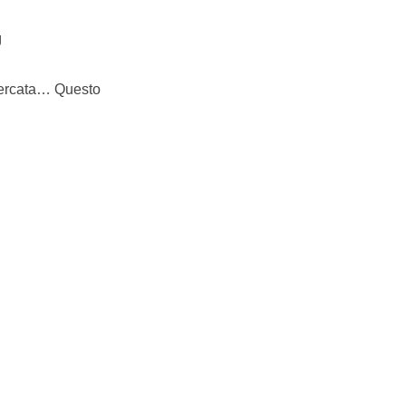
g
icercata… Questo