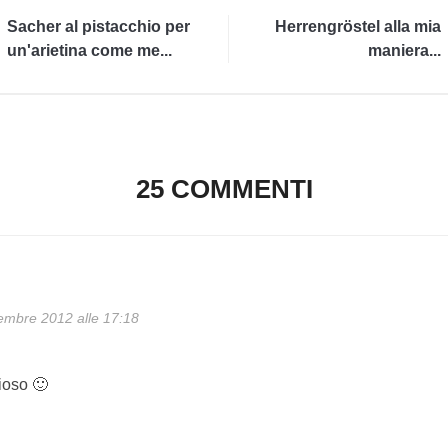
Sacher al pistacchio per
Herrengröstel alla mia
un'arietina come me...
maniera...
25 COMMENTI
embre 2012 alle 17:18
ioso 🙂