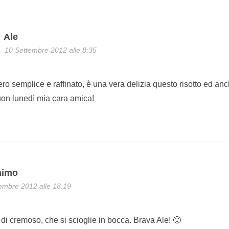
Ale
10 Settembre 2012 alle 8:35
ero semplice e raffinato, è una vera delizia questo risotto ed anc
n lunedì mia cara amica!
nimo
embre 2012 alle 18:19
di cremoso, che si scioglie in bocca. Brava Ale! 🙂