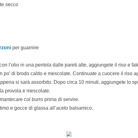
nte secco
rzoni
per guarnire
 con l’olio in una pentola dalle pareti alte, aggiungete il riso e fa
 po’ di brodo caldo e mescolate. Continuate a cuocere il riso a
 appena si sarà assorbito. Dopo circa 10 minuti, aggiungete lo s
la provola e mescolate.
 mantecare col burro prima di servire.
 timo e gocce di glassa all’aceto balsamico.