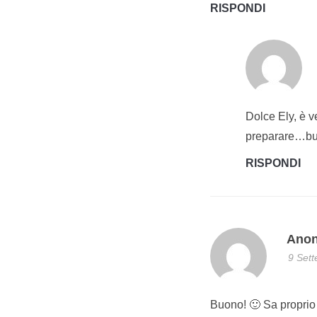
RISPONDI
Dolce Ely, è v
preparare…buo
RISPONDI
Ano
9 Sett
Buono! 🙂 Sa proprio 