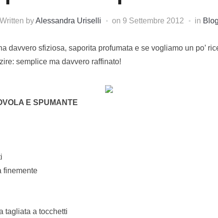
Written by
Alessandra Uriselli
on
9 Settembre 2012
in
Blo
ina davvero sfiziosa, saporita profumata e se vogliamo un po’ r
zzire: semplice ma davvero raffinato!
OVOLA E SPUMANTE
i
a finemente
 tagliata a tocchetti