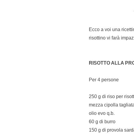
Ecco a voi una ricett
risottino vi farà impa
RISOTTO ALLA PR
Per 4 persone
250 g di riso per risott
mezza cipolla tagliat
olio evo q.b.
60 g di burro
150 g di provola sarda