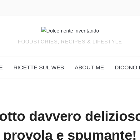
FOODSTORIES, RECIPES & LIFESTYLE
E
RICETTE SUL WEB
ABOUT ME
DICONO 
sotto davvero delizios
provola e spumante!