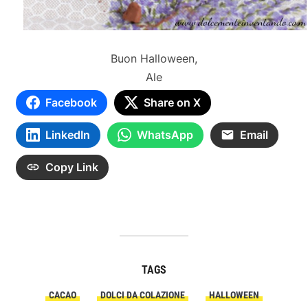
Buon Halloween,
Ale
Facebook
Share on X
LinkedIn
WhatsApp
Email
Copy Link
TAGS
CACAO
DOLCI DA COLAZIONE
HALLOWEEN