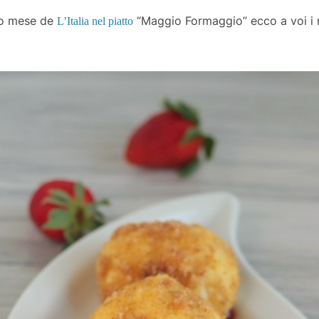
sto mese de
“Maggio Formaggio” ecco a voi i
L’Italia nel piatto