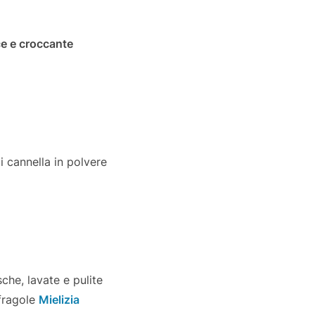
ce e croccante
 cannella in polvere
sche, lavate e pulite
fragole
Mielizia