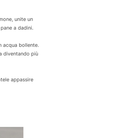
imone, unite un
 pane a dadini.
n acqua bollente.
a diventando più
atele appassire