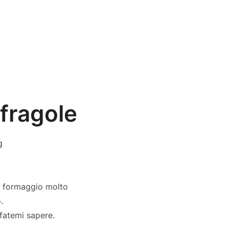
 fragole
g
rk, formaggio molto
.
 fatemi sapere.