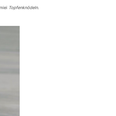
 miei
Topfenknödeln
.