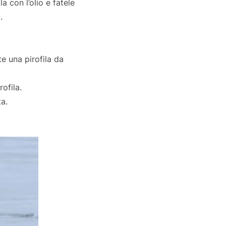
a con l’olio e fatele
.
te una pirofila da
rofila.
a.