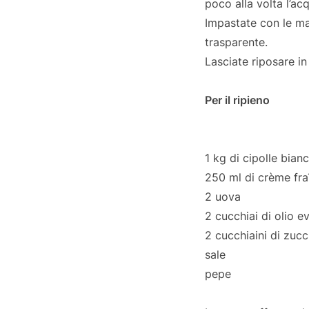
poco alla volta l’ac
Impastate con le ma
trasparente.
Lasciate riposare in
Per il ripieno
1 kg di cipolle bian
250 ml di crème fra
2 uova
2 cucchiai di olio e
2 cucchiaini di zuc
sale
pepe