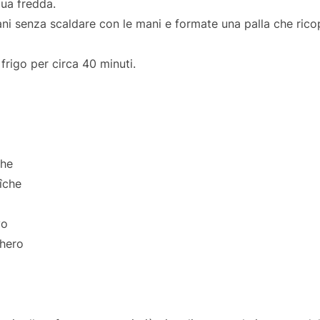
qua fredda.
ni senza scaldare con le mani e formate una palla che ricop
 frigo per circa 40 minuti.
che
îche
vo
chero