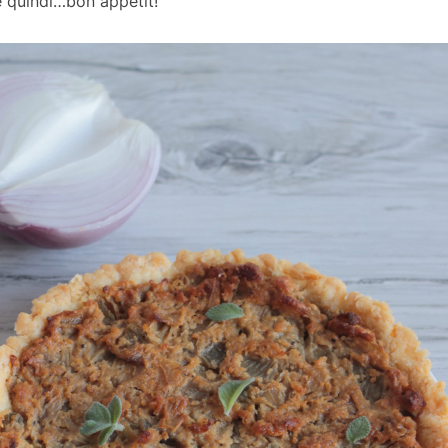
e quindi…bon appétit!