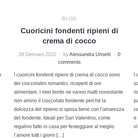
BLOG
Cuoricini fondenti ripieni di
crema di cocco
28 Gennaio 2022
by
Alessandra Uriselli
0
comments
o
I cuoricini fondenti ripieni di crema di cocco sono
I 
dei cioccolatini romantici, ricoperti di oro
s
alimentare. I miei bimbi ne vanno matti nonostante
r
non amino il cioccolato fondente perché la
p
dolcezza del ripieno si sposa bene con l’amarezza
ce
del fondente. Ideali per San Valentino, come
e 
e
regalino fatto in casa per festeggiare al meglio
vi
l’amore tutti i giorni […]