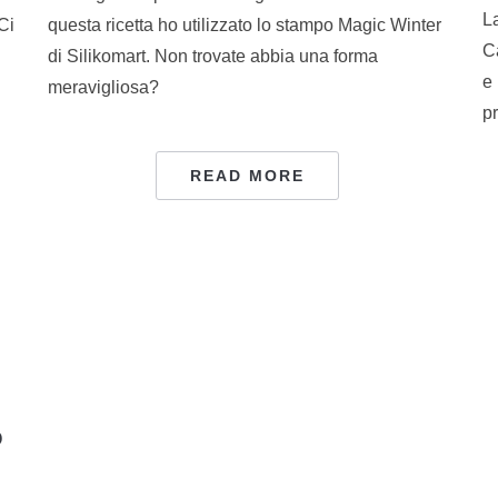
L
Ci
questa ricetta ho utilizzato lo stampo Magic Winter
Ca
di Silikomart. Non trovate abbia una forma
e 
meravigliosa?
p
READ MORE
o