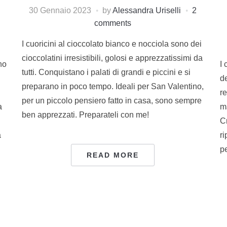
30 Gennaio 2023
by
Alessandra Uriselli
2
comments
I cuoricini al cioccolato bianco e nocciola sono dei
cioccolatini irresistibili, golosi e apprezzatissimi da
no
I 
tutti. Conquistano i palati di grandi e piccini e si
de
preparano in poco tempo. Ideali per San Valentino,
re
per un piccolo pensiero fatto in casa, sono sempre
a
m
ben apprezzati. Preparateli con me!
C
a
r
pe
READ MORE