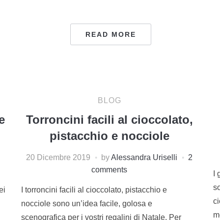
READ MORE
BLOG
e
Torroncini facili al cioccolato,
pistacchio e nocciole
20 Dicembre 2019
by
Alessandra Uriselli
2
comments
I 
so
ei
I torroncini facili al cioccolato, pistacchio e
ci
nocciole sono un’idea facile, golosa e
m
scenografica per i vostri regalini di Natale. Per