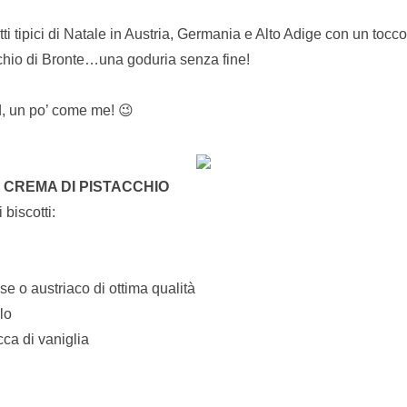
tti tipici di Natale in Austria, Germania e Alto Adige con un tocc
cchio di Bronte…una goduria senza fine!
ud, un po’ come me! 😉
 CREMA DI PISTACCHIO
 biscotti:
se o austriaco di ottima qualità
lo
ca di vaniglia