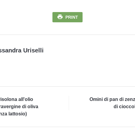
PRINT
ssandra Uriselli
isolona all'olio
Omini di pan di zen
ravergine di oliva
di ciocco
nza lattosio)