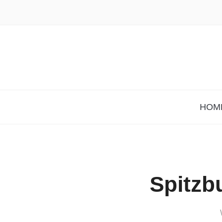
HOM
Spitzb