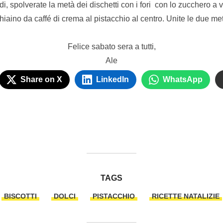
, spolverate la metà dei dischetti con i fori con lo zucchero a v
iaino da caffé di crema al pistacchio al centro. Unite le due met
Felice sabato sera a tutti,
Ale
Share on X
LinkedIn
WhatsApp
TAGS
BISCOTTI
DOLCI
PISTACCHIO
RICETTE NATALIZIE