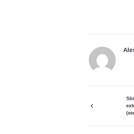
Ale
Sbr
ext
(se