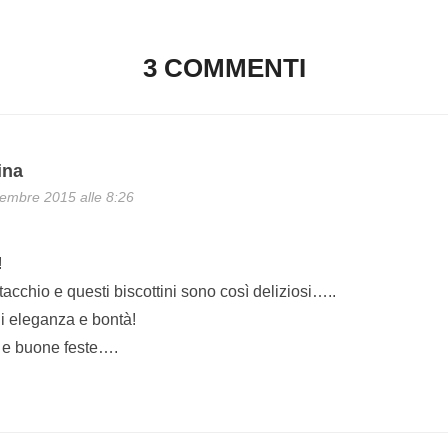
3 COMMENTI
ina
embre 2015 alle 8:26
!
acchio e questi biscottini sono così deliziosi…..
i eleganza e bontà!
 e buone feste….