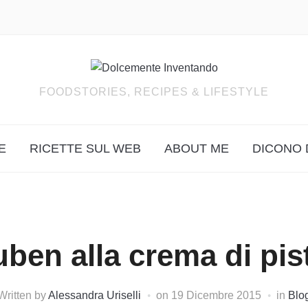
FOODSTORIES, RECIPES & LIFESTYLE
E
RICETTE SUL WEB
ABOUT ME
DICONO 
uben alla crema di pis
Written by
Alessandra Uriselli
on
19 Dicembre 2015
in
Blo