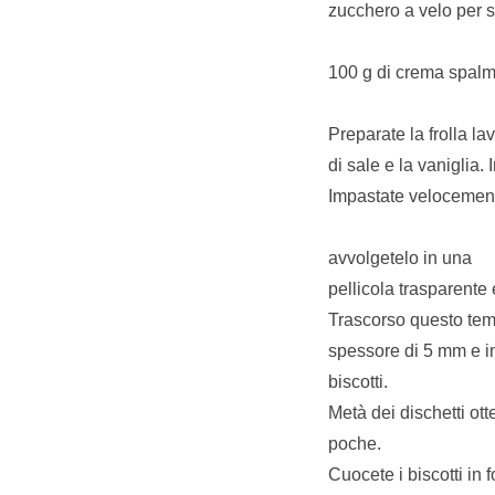
zucchero a velo per 
100 g di crema spalma
Preparate la frolla la
di sale e la vaniglia. 
Impastate velocemente
avvolgetelo in una
pellicola trasparente
Trascorso questo temp
spessore di 5 mm e in
biscotti.
Metà dei dischetti ot
poche.
Cuocete i biscotti in