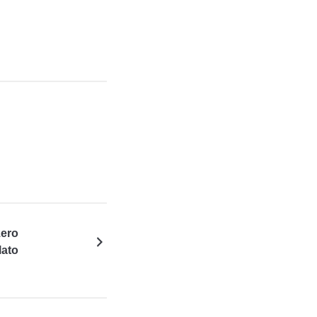
zero
lato