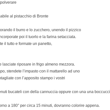
spolverare
bile al pistacchio di Bronte
vorando il burro e lo zucchero, unendo il pizzico
Incorporate poi il tuorlo e la farina setacciata.
 il tutto e formate un panetto,
 e lasciate riposare in frigo almeno mezzora.
o, stendete l’impasto con il mattarello ad uno
tagliate con l’apposito stampo i vostri
tenuti bucateli con della cannuccia oppure con una una boccuccia
 forno a 180° per circa 15 minuti, dovranno colorire appena.