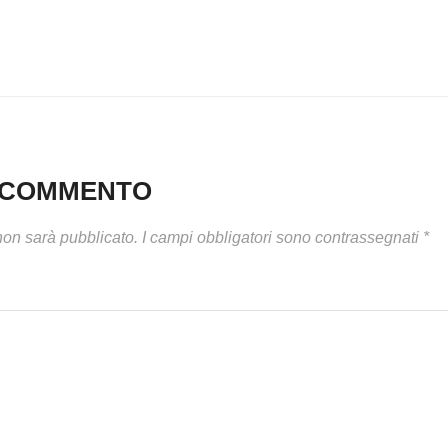
N COMMENTO
 non sarà pubblicato.
I campi obbligatori sono contrassegnati
*