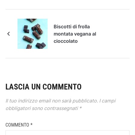
Biscotti di frolla
montata vegana al
cioccolato
LASCIA UN COMMENTO
Il tuo indirizzo email non sarà pubblicato.
I campi
obbligatori sono contrassegnati
*
COMMENTO
*