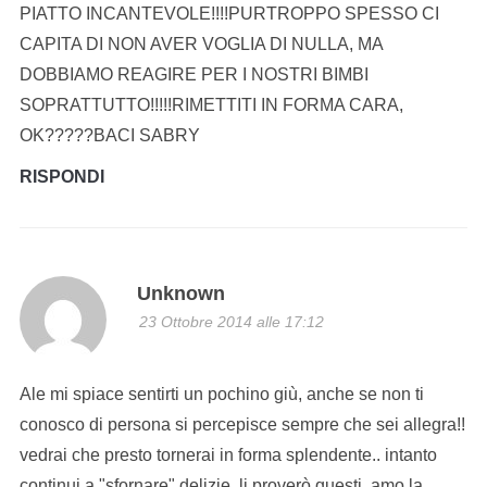
PIATTO INCANTEVOLE!!!!PURTROPPO SPESSO CI
CAPITA DI NON AVER VOGLIA DI NULLA, MA
DOBBIAMO REAGIRE PER I NOSTRI BIMBI
SOPRATTUTTO!!!!!RIMETTITI IN FORMA CARA,
OK?????BACI SABRY
RISPONDI
Unknown
23 Ottobre 2014 alle 17:12
Ale mi spiace sentirti un pochino giù, anche se non ti
conosco di persona si percepisce sempre che sei allegra!!
vedrai che presto tornerai in forma splendente.. intanto
continui a "sfornare" delizie, li proverò questi, amo la