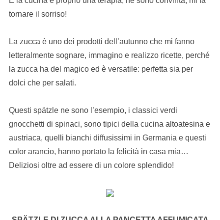
E la cucina è proprio una terapia, ne sono convinta, mi fa
tornare il sorriso!
La zucca è uno dei prodotti dell’autunno che mi fanno
letteralmente sognare, immagino e realizzo ricette, perché
la zucca ha del magico ed è versatile: perfetta sia per
dolci che per salati.
Questi spätzle ne sono l’esempio, i classici verdi
gnocchetti di spinaci, sono tipici della cucina altoatesina e
austriaca, quelli bianchi diffusissimi in Germania e questi
color arancio, hanno portato la felicità in casa mia…
Deliziosi oltre ad essere di un colore splendido!
SP
ÄTZLE DI ZUCCA ALLA PANCETTA AFFUMICATA