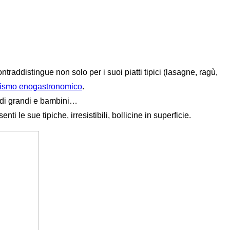
raddistingue non solo per i suoi piatti tipici (lasagne, ragù,
rismo enogastronomico
.
à di grandi e bambini…
ti le sue tipiche, irresistibili, bollicine in superficie.