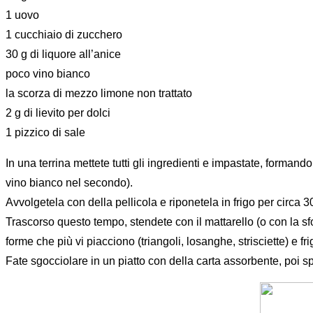
1 uovo
1 cucchiaio di zucchero
30 g di liquore all’anice
poco vino bianco
la scorza di mezzo limone non trattato
2 g di lievito per dolci
1 pizzico di sale
In una terrina mettete tutti gli ingredienti e impastate, forma
vino bianco nel secondo).
Avvolgetela con della pellicola e riponetela in frigo per circa 3
Trascorso questo tempo, stendete con il mattarello (o con la sfo
forme che più vi piacciono (triangoli, losanghe, strisciette) e fr
Fate sgocciolare in un piatto con della carta assorbente, poi s