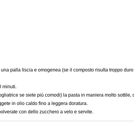
ndo una palla liscia e omogenea (se il composto risulta troppo du
0 minuti.
gliatrice se siete più comodi) la pasta in maniera molto sottile, 
iggete in olio caldo fino a leggera doratura.
polverate con dello zucchero a velo e servite.