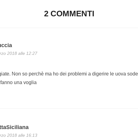
2 COMMENTI
uccia
zo 2018 alle 12:27
iate. Non so perchè ma ho dei problemi a digerire le uova sode
fanno una voglia
taSiciliana
zo 2018 alle 16:13