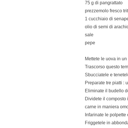
75 g di pangrattato
prezzemolo fresco trit
1 cucchiaio di senap
olio di semi di arachi
sale
pepe
Mettete le uova in un 
Trascorso questo temp
Sbucciatele e tenetel
Preparate tre piatti :
Eliminate il budello d
Dividete il composto i
carne in maniera om
Infarinate le polpette
Friggetele in abbonda