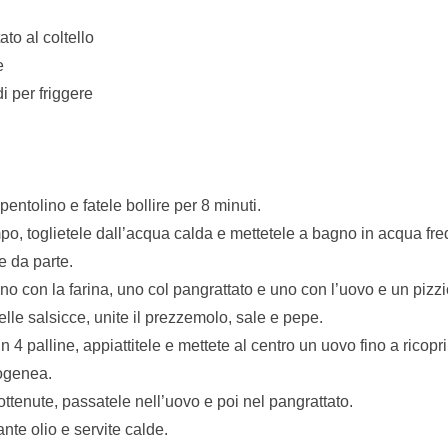
ato al coltello
e
di per friggere
pentolino e fatele bollire per 8 minuti.
o, toglietele dall’acqua calda e mettetele a bagno in acqua fre
e da parte.
 uno con la farina, uno col pangrattato e uno con l’uovo e un pizzi
elle salsicce, unite il prezzemolo, sale e pepe.
n 4 palline, appiattitele e mettete al centro un uovo fino a ricopr
ogenea.
 ottenute, passatele nell’uovo e poi nel pangrattato.
nte olio e servite calde.