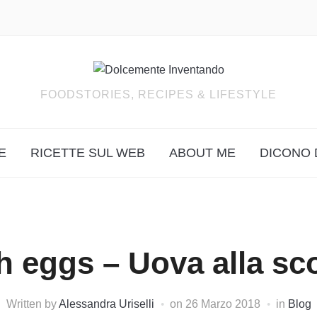
FOODSTORIES, RECIPES & LIFESTYLE
E
RICETTE SUL WEB
ABOUT ME
DICONO 
h eggs – Uova alla sc
Written by
Alessandra Uriselli
on
26 Marzo 2018
in
Blog