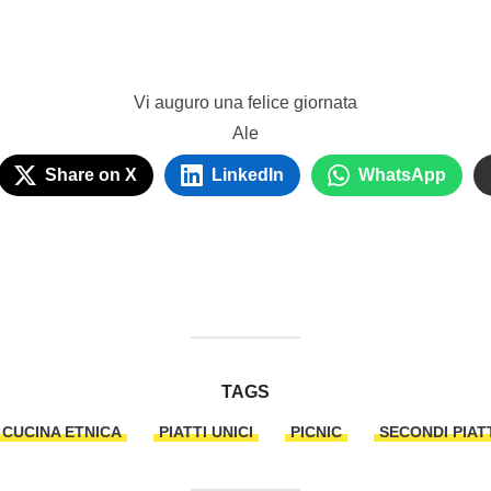
Vi auguro una felice giornata
Ale
Share on X
LinkedIn
WhatsApp
TAGS
CUCINA ETNICA
PIATTI UNICI
PICNIC
SECONDI PIAT