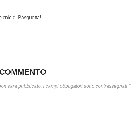
picnic di Pasquetta!
N COMMENTO
 non sarà pubblicato.
I campi obbligatori sono contrassegnati
*