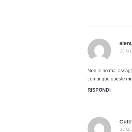
elen
26 Mar
Non le ho mai assagg
comunque queste mi 
RISPONDI
Gufet
26 Mar