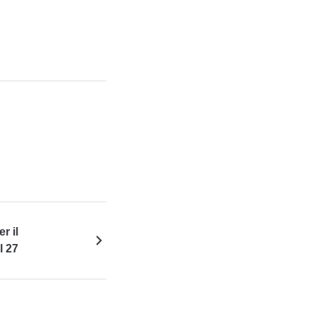
r il
l 27