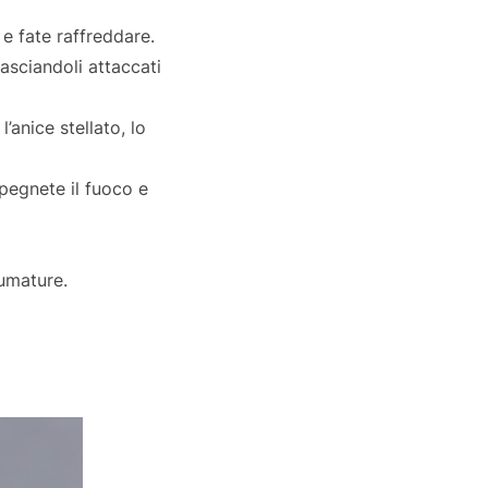
e fate raffreddare.
lasciandoli attaccati
’anice stellato, lo
spegnete il fuoco e
fumature.