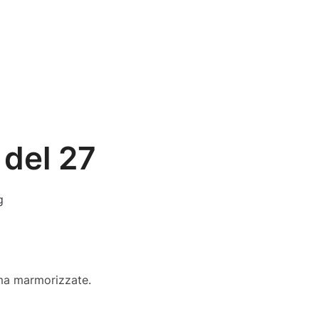
 del 27
g
 ma marmorizzate.