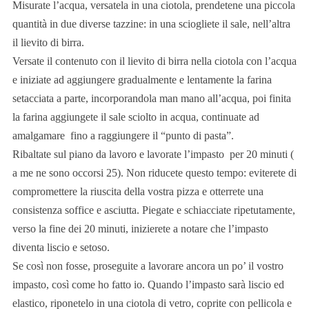
Misurate l’acqua, versatela in una ciotola, prendetene una piccola
quantità in due diverse tazzine: in una sciogliete il sale, nell’altra
il lievito di birra.
Versate il contenuto con il lievito di birra nella ciotola con l’acqua
e iniziate ad aggiungere gradualmente e lentamente la farina
setacciata a parte, incorporandola man mano all’acqua, poi finita
la farina aggiungete il sale sciolto in acqua, continuate ad
amalgamare fino a raggiungere il “punto di pasta”.
Ribaltate sul piano da lavoro e lavorate l’impasto per 20 minuti (
a me ne sono occorsi 25). Non riducete questo tempo: eviterete di
compromettere la riuscita della vostra pizza e otterrete una
consistenza soffice e asciutta. Piegate e schiacciate ripetutamente,
verso la fine dei 20 minuti, inizierete a notare che l’impasto
diventa liscio e setoso.
Se così non fosse, proseguite a lavorare ancora un po’ il vostro
impasto, così come ho fatto io. Quando l’impasto sarà liscio ed
elastico, riponetelo in una ciotola di vetro, coprite con pellicola e