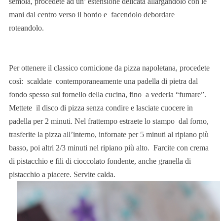
semola, procedete ad un’ estensione delicata allargandolo con le
mani dal centro verso il bordo e facendolo debordare
roteandolo.
Per ottenere il classico cornicione da pizza napoletana, procedete
così: scaldate contemporaneamente una padella di pietra dal
fondo spesso sul fornello della cucina, fino a vederla “fumare”.
Mettete il disco di pizza senza condire e lasciate cuocere in
padella per 2 minuti. Nel frattempo estraete lo stampo dal forno,
trasferite la pizza all’interno, infornate per 5 minuti al ripiano più
basso, poi altri 2/3 minuti nel ripiano più alto. Farcite con crema
di pistacchio e fili di cioccolato fondente, anche granella di
pistacchio a piacere. Servite calda.