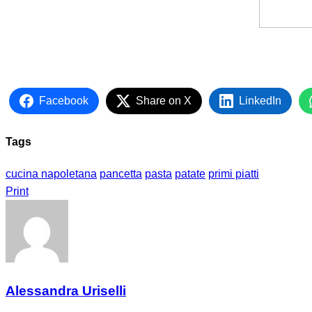
Facebook
Share on X
LinkedIn
Tags
cucina napoletana
pancetta
pasta
patate
primi piatti
Print
Alessandra Uriselli