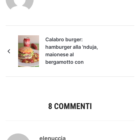
Calabro burger:
hamburger alla 'nduja,
maionese al
bergamotto con
contorno di pipi e
patati
8 COMMENTI
elenuccia