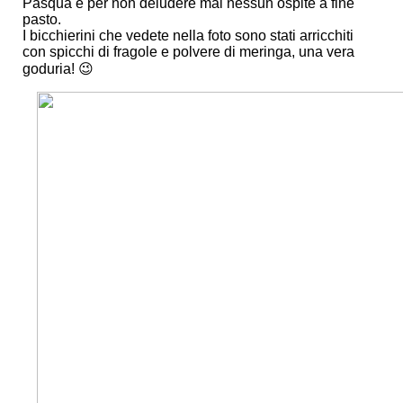
Pasqua e per non deludere mai nessun ospite a fine
pasto.
I bicchierini che vedete nella foto sono stati arricchiti
con spicchi di fragole e polvere di meringa, una vera
goduria! 😉