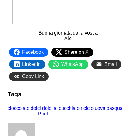
Buona giornata dalla vostra
Ale
Facebook
Share on X
LinkedIn
WhatsApp
Email
Copy Link
Tags
cioccolato
dolci
dolci al cucchiaio
riciclo uova pasqua
Print