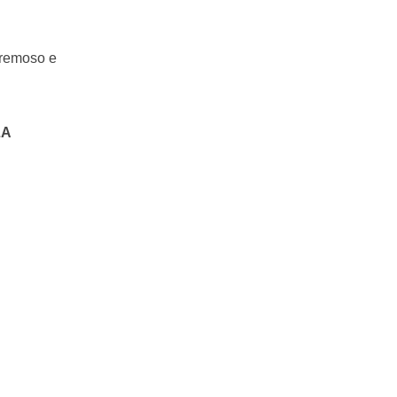
 cremoso e
LA