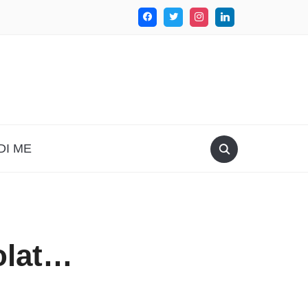
DI ME
olat…