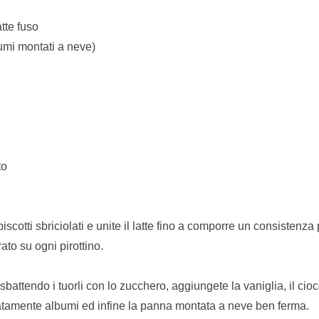
atte fuso
bumi montati a neve)
to
biscotti sbriciolati e unite il latte fino a comporre un consistenza
rato su ogni pirottino.
battendo i tuorli con lo zucchero, aggiungete la vaniglia, il cio
catamente albumi ed infine la panna montata a neve ben ferma.