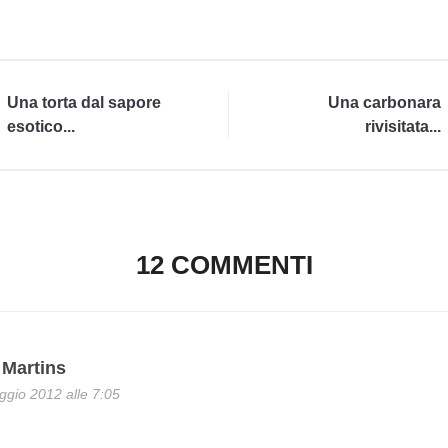
Una torta dal sapore
Una carbonara
esotico...
rivisitata...
12 COMMENTI
 Martins
gio 2012 alle 7:05