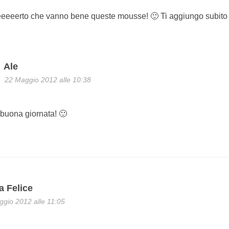
eeeerto che vanno bene queste mousse! 🙂 Ti aggiungo subito in
Ale
22 Maggio 2012 alle 10:38
! buona giornata! 🙂
a Felice
gio 2012 alle 11:05