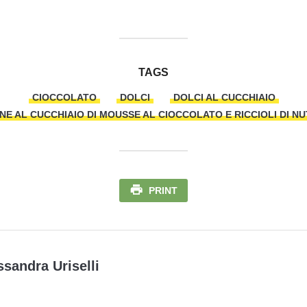
TAGS
CIOCCOLATO
DOLCI
DOLCI AL CUCCHIAIO
NE AL CUCCHIAIO DI MOUSSE AL CIOCCOLATO E RICCIOLI DI N
PRINT
ssandra Uriselli