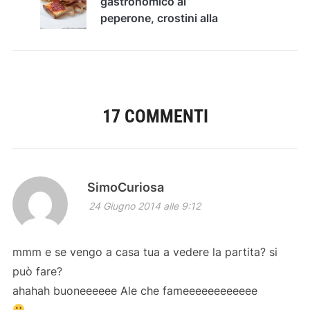
gastronomico al
peperone, crostini alla
'nduja e rings di cipolla
di Tropea
17 COMMENTI
SimoCuriosa
24 Giugno 2014 alle 9:12
mmm e se vengo a casa tua a vedere la partita? si
può fare?
ahahah buoneeeeee Ale che fameeeeeeeeeeee