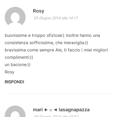
Rosy
25 Giugno 2014 alle 14:17
buonissime e troppo sfiziose:) inoltre hanno una
consistenza sofficissima, che meraviglia:))
bravissima come sempre Ale, ti faccio i miei migliori
complimenti:))
un bacione:))
Rosy
RISPONDI
mari ►☼◄ lasagnapazza
28 Giugno 2014 alle 10:52