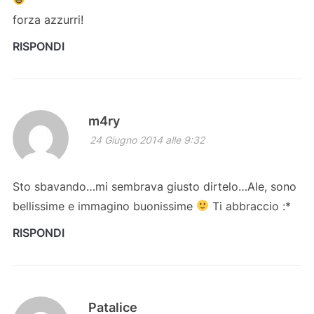
forza azzurri!
RISPONDI
m4ry
24 Giugno 2014 alle 9:32
Sto sbavando…mi sembrava giusto dirtelo…Ale, sono
bellissime e immagino buonissime
Ti abbraccio :*
RISPONDI
Patalice