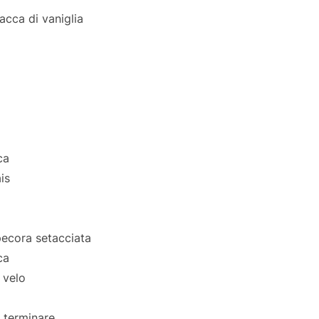
acca di vaniglia
o
ca
is
pecora setacciata
ca
 velo
 terminare