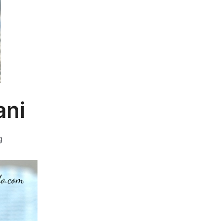
ani
g