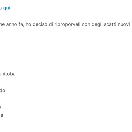
da
qui
he anno fa, ho deciso di riproporveli con degli scatti nuovi 
manitoba
ido
a
da