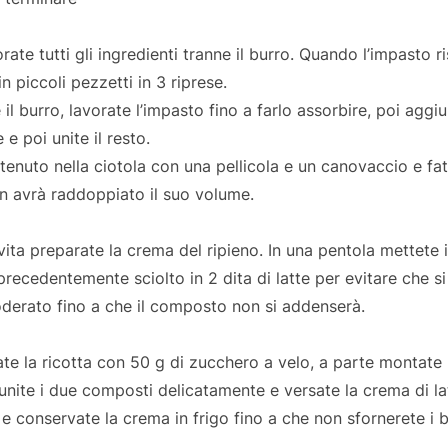
orate tutti gli ingredienti tranne il burro. Quando l’impasto r
n piccoli pezzetti in 3 riprese.
 il burro, lavorate l’impasto fino a farlo assorbire, poi agg
 e poi unite il resto.
tenuto nella ciotola con una pellicola e un canovaccio e fate
on avrà raddoppiato il suo volume.
vita preparate la crema del ripieno. In una pentola mettete il
recedentemente sciolto in 2 dita di latte per evitare che s
erato fino a che il composto non si addenserà.
ate la ricotta con 50 g di zucchero a velo, a parte montate
 unite i due composti delicatamente e versate la crema di la
e conservate la crema in frigo fino a che non sfornerete i 