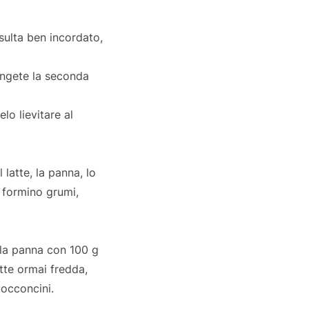
isulta ben incordato,
iungete la seconda
lo lievitare al
 latte, la panna, lo
i formino grumi,
 la panna con 100 g
tte ormai fredda,
bocconcini.