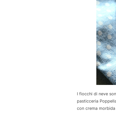
I fiocchi di neve so
pasticceria Poppella 
con crema morbida al