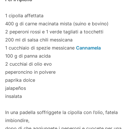
1 cipolla affettata
400 g di carne macinata mista (suino e bovino)
2 peperoni rossi e 1 verde tagliati a tocchetti
200 ml di salsa chili messicana
1 cucchiaio di spezie messicane
Cannamela
100 g di panna acida
2 cucchiai di olio evo
peperoncino in polvere
paprika dolce
jalapeños
insalata
In una padella soffriggete la cipolla con l’olio, fatela
imbiondire,
dopo di che aggiungete i peperoni e cuocete per una