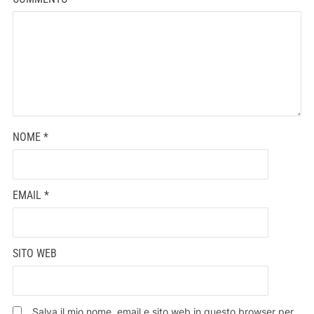
NOME
*
EMAIL
*
SITO WEB
Salva il mio nome, email e sito web in questo browser per