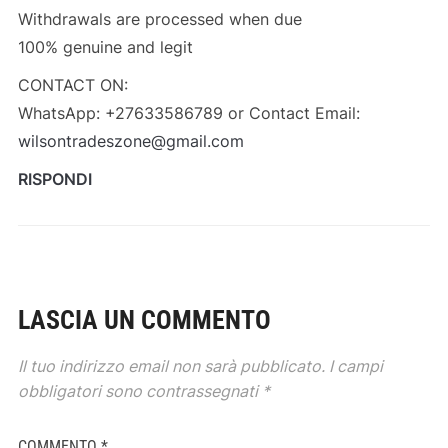
Withdrawals are processed when due
100% genuine and legit
CONTACT ON:
WhatsApp: +27633586789 or Contact Email:
wilsontradeszone@gmail.com
RISPONDI
LASCIA UN COMMENTO
Il tuo indirizzo email non sarà pubblicato.
I campi
obbligatori sono contrassegnati
*
COMMENTO
*