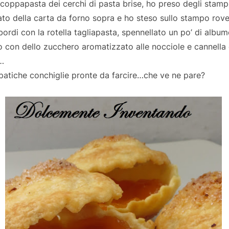
coppapasta dei cerchi di pasta brise, ho preso degli stampi p
to della carta da forno sopra e ho steso sullo stampo roves
 bordi con la rotella tagliapasta, spennellato un po’ di album
o con dello zucchero aromatizzato alle nocciole e cannella
…
mpatiche conchiglie pronte da farcire…che ve ne pare?