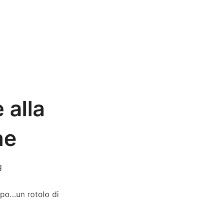
 alla
he
g
mpo…un rotolo di