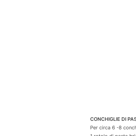
CONCHIGLIE DI PA
Per circa 6 -8 conch
1 rotolo di pasta br