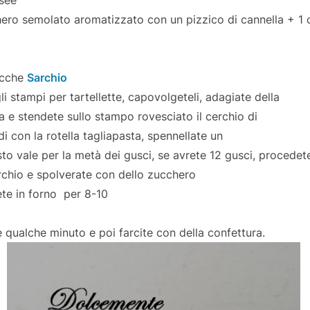
hero semolato aromatizzato con un pizzico di cannella + 1 c
ocche
Sarchio
i stampi per tartellette, capovolgeteli, adagiate della
a e stendete sullo stampo rovesciato il cerchio di
di con la rotella tagliapasta, spennellate un
sto vale per la metà dei gusci, se avrete 12 gusci, procede
erchio e spolverate con dello zucchero
te in forno per 8-10
 qualche minuto e poi farcite con della confettura.