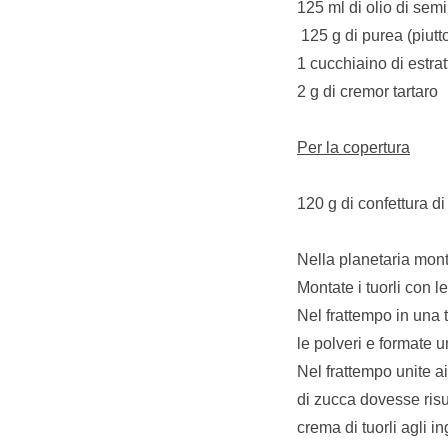
125 ml di olio di semi
125 g di purea (piutt
1 cucchiaino di estratt
2 g di cremor tartaro
Per la copertura
120 g di confettura d
Nella planetaria mont
Montate i tuorli con l
Nel frattempo in una t
le polveri e formate u
Nel frattempo unite ai
di zucca dovesse risu
crema di tuorli agli 