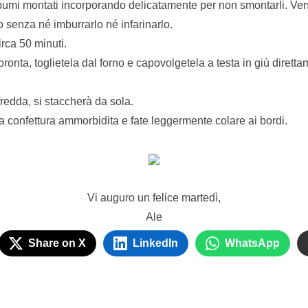
albumi montati incorporando delicatamente per non smontarli. Ve
 senza né imburrarlo né infarinarlo.
rca 50 minuti.
ronta, toglietela dal forno e capovolgetela a testa in giù dirett
fredda, si staccherà da sola.
la confettura ammorbidita e fate leggermente colare ai bordi.
Vi auguro un felice martedì,
Ale
Share on X
LinkedIn
WhatsApp