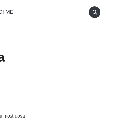
DI ME
a
.
iù mostruosa