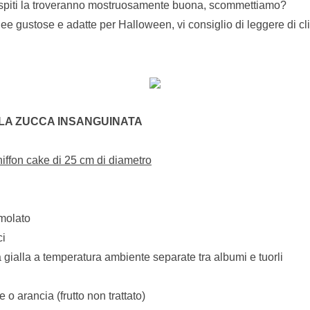
 ospiti la troveranno mostruosamente buona, scommettiamo?
idee gustose e adatte per Halloween, vi consiglio di leggere di c
LA ZUCCA INSANGUINATA
iffon cake di 25 cm di diametro
molato
ci
 gialla a temperatura ambiente separate tra albumi e tuorli
 o arancia (frutto non trattato)