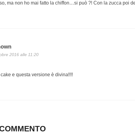
o, ma non ho mai fatto la chiffon…si può ?! Con la zucca poi d
nown
obre 2016 alle 11:20
 cake e questa versione è divina!!!!
N COMMENTO