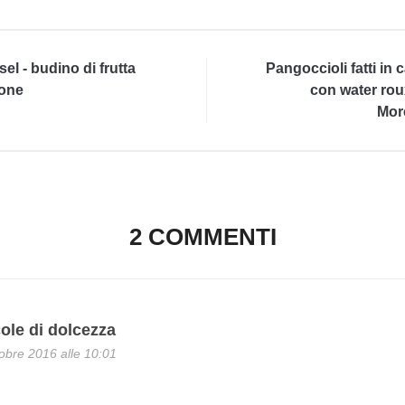
sel - budino di frutta
Pangoccioli fatti in 
one
con water rou
Mor
2 COMMENTI
ole di dolcezza
obre 2016 alle 10:01