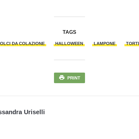
TAGS
OLCI DA COLAZIONE
HALLOWEEN
LAMPONE
TORT
PRINT
ssandra Uriselli