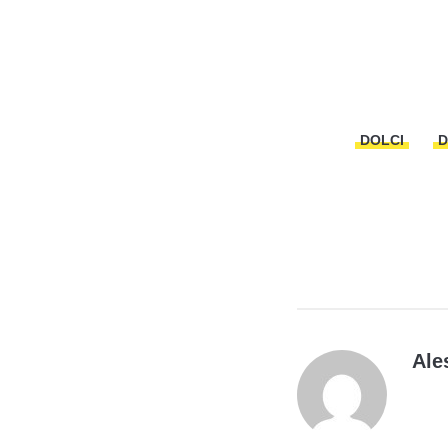
DOLCI
D
Ale