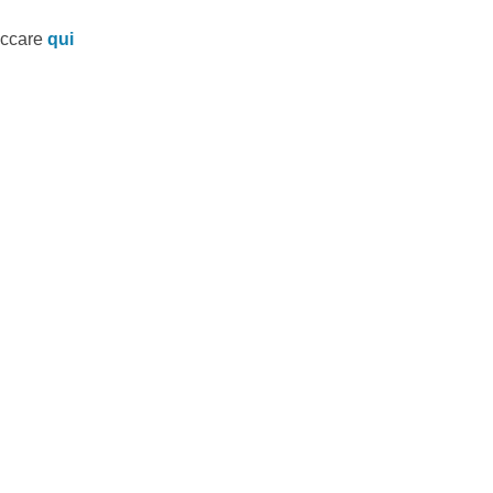
liccare
qui