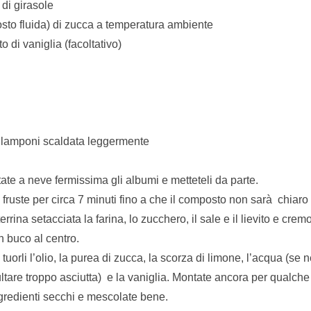
 di girasole
osto fluida) di zucca a temperatura ambiente
o di vaniglia (facoltativo)
i lamponi scaldata leggermente
ate a neve fermissima gli albumi e metteteli da parte.
e fruste per circa 7 minuti fino a che il composto non sarà chiar
errina setacciata la farina, lo zucchero, il sale e il lievito e crem
n buco al centro.
 tuorli l’olio, la purea di zucca, la scorza di limone, l’acqua (se
ltare troppo asciutta) e la vaniglia. Montate ancora per qualche 
ingredienti secchi e mescolate bene.