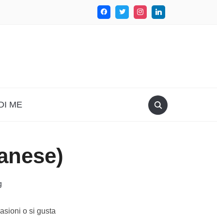
DI ME
banese)
g
asioni o si gusta