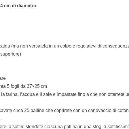
4 cm di diametro
 calda (ma non versatela in un colpo e regolatevi di conseguenz
 superiore)
are
onta 5 fogli da 37×25 cm
 la farina, l’acqua e il sale e impastate fino a che non otterret
avate circa 25 palline che coprirete con un canovaccio di coton
.
erello sottile stendete ciascuna pallina in una sfoglia sottilissim