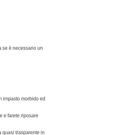
a se è necessario un
e un impasto morbido ed
e e farete riposare
a quasi trasparente in