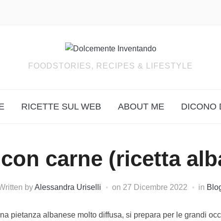
FOODSTORIES, RECIPES & LIFESTYLE
E
RICETTE SUL WEB
ABOUT ME
DICONO 
con carne (ricetta al
Written by
Alessandra Uriselli
on
27 Dicembre 2022
in
Blo
una pietanza albanese molto diffusa, si prepara per le grandi occ