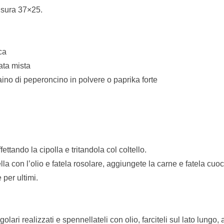
misura 37×25.
ca
ata mista
aino di peperoncino in polvere o paprika forte
fettando la cipolla e tritandola col coltello.
la con l’olio e fatela rosolare, aggiungete la carne e fatela cuoce
 per ultimi.
golari realizzati e spennellateli con olio, farciteli sul lato lungo,