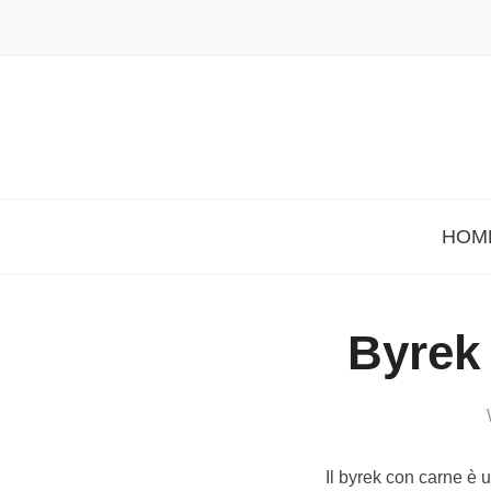
HOM
Byrek 
Il byrek con carne è 