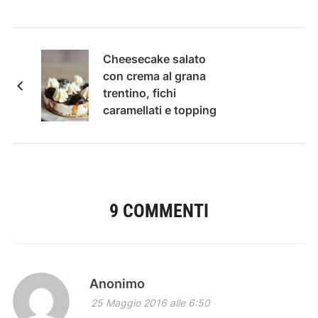
Cheesecake salato
con crema al grana
trentino, fichi
caramellati e topping
di aceto balsamico e
tartufo nero
9 COMMENTI
Anonimo
25 Maggio 2016 alle 6:50