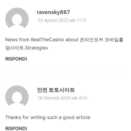
ravensky867
23 Agosto 2022 alle 11:12
News from BeatTheCasino about
온라인포커 모바일홀
덤사이트
.Strategies
RISPONDI
안전 토토사이트
18 Gennaio 2024 alle 8:12
Thanks for writing such a good article
RISPONDI