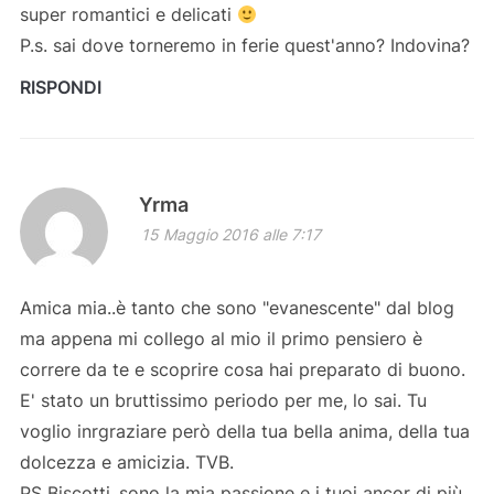
super romantici e delicati
P.s. sai dove torneremo in ferie quest'anno? Indovina?
RISPONDI
Yrma
15 Maggio 2016 alle 7:17
Amica mia..è tanto che sono "evanescente" dal blog
ma appena mi collego al mio il primo pensiero è
correre da te e scoprire cosa hai preparato di buono.
E' stato un bruttissimo periodo per me, lo sai. Tu
voglio inrgraziare però della tua bella anima, della tua
dolcezza e amicizia. TVB.
PS Biscotti..sono la mia passione e i tuoi ancor di più