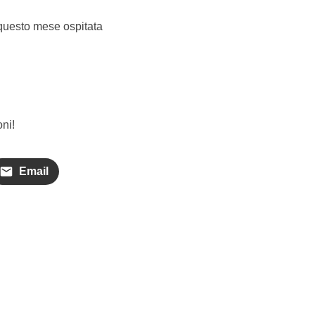
uesto mese ospitata
ni!
Email