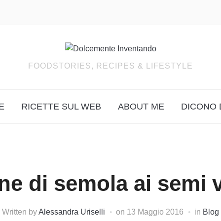
FOODSTORIES, RECIPES & LIFESTYLE
E
RICETTE SUL WEB
ABOUT ME
DICONO 
ne di semola ai semi v
Written by
Alessandra Uriselli
on
13 Maggio 2016
in
Blog