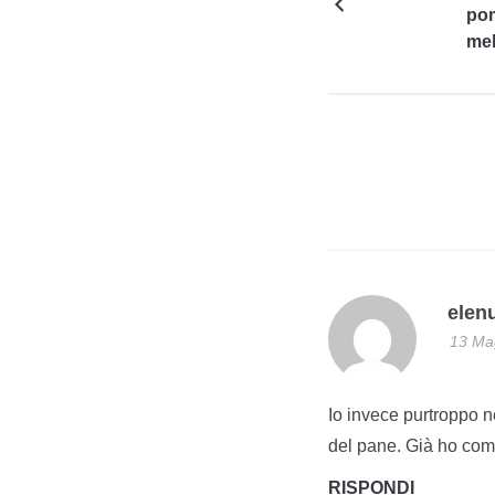
pom
mel
Po
elen
13 Mag
Io invece purtroppo 
del pane. Già ho comi
RISPONDI