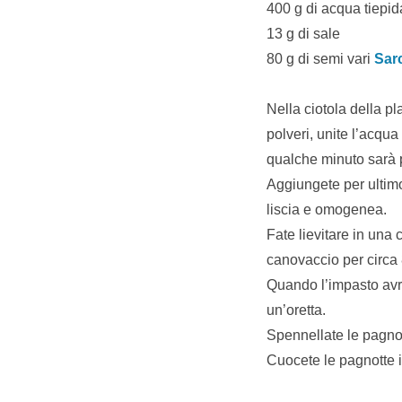
400 g di acqua tiepid
13 g di sale
80 g di semi vari
Sar
Nella ciotola della p
polveri, unite l’acqu
qualche minuto sarà 
Aggiungete per ultimo
liscia e omogenea.
Fate lievitare in una 
canovaccio per circa 
Quando l’impasto avrà 
un’oretta.
Spennellate le pagnot
Cuocete le pagnotte i