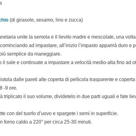
a
chio
(di girasole, sesamo, lino e zucca)
lanetaria unite la semola e il lievito madre e mescolate, una vol
a cominciando ad impastare, all’inizio l’impasto apparirà duro e 
più semplice da maneggiare.
 il sale e continuate a impastare a velocità medio-alta fino ad o
ciotola dalle pareti alte coperta di pellicola trasparente e copert
8 -9 ore.
triplicato il suo volume, dividetelo in due parti uguali e fate liev
te con del tuorlo d’uovo e spargete i semi in superficie.
n forno caldo a 220° per circa 25-30 minuti.