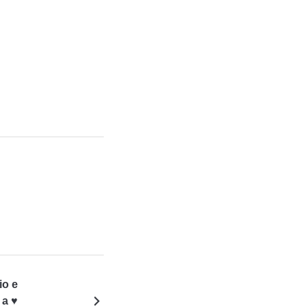
io e
 a ♥