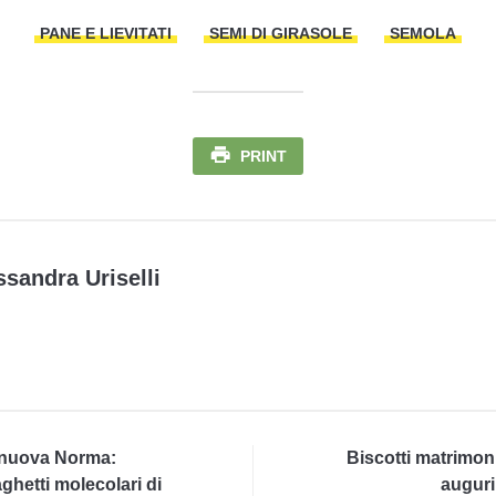
PANE E LIEVITATI
SEMI DI GIRASOLE
SEMOLA
PRINT
ssandra Uriselli
 nuova Norma:
Biscotti matrimon
ghetti molecolari di
auguri