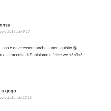
Consu
gio 2016 alle 9:13
ioso e deve essere anche super squisito 😛
to alla raccolta di Panisismo e felice we <3<3<3
i a gogo
gio 2016 alle 12:15