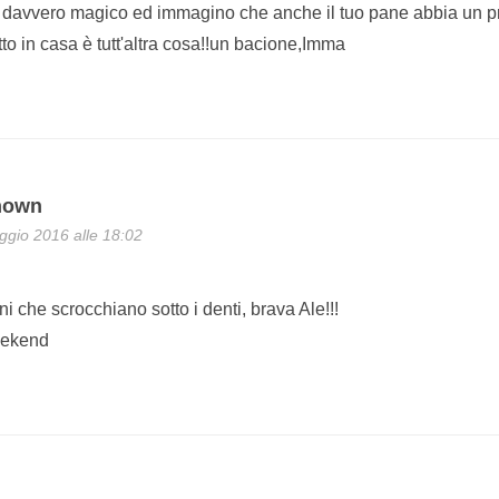
è davvero magico ed immagino che anche il tuo pane abbia un p
tto in casa è tutt'altra cosa!!un bacione,Imma
nown
gio 2016 alle 18:02
 che scrocchiano sotto i denti, brava Ale!!!
eekend