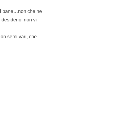
r il pane…non che ne
 desiderio, non vi
 con semi vari, che