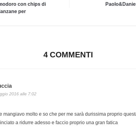
odoro con chips di
Paolo&Danie
anzane per
mOROsso d'autore
4 COMMENTI
uccia
gio 2016 alle 7:02
ne mangiavo molto e so che per me sarà durissima proprio quest
nciato a ridurre adesso e faccio proprio una gran fatica