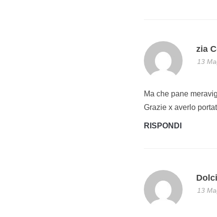
zia 
13 Mag
Ma che pane meravigl
Grazie x averlo porta
RISPONDI
Dolc
13 Mag