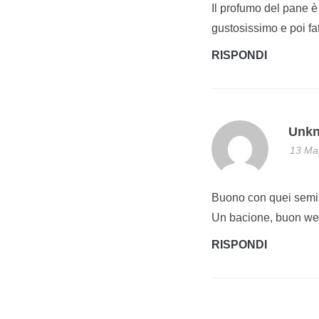
Il profumo del pane 
gustosissimo e poi fa
RISPONDI
Unk
13 Mag
Buono con quei semini
Un bacione, buon w
RISPONDI