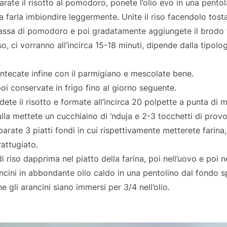
arate il risotto al pomodoro, ponete l’olio evo in una pentola
o a farla imbiondire leggermente. Unite il riso facendolo tost
passa di pomodoro e poi gradatamente aggiungete il brodo 
o, ci vorranno all’incirca 15-18 minuti, dipende dalla tipolog
ntecate infine con il parmigiano e mescolate bene.
oi conservate in frigo fino al giorno seguente.
dete il risotto e formate all’incirca 20 polpette a punta di
palla mettete un cucchiaino di ‘nduja e 2-3 tocchetti di provo
rate 3 piatti fondi in cui rispettivamente metterete farina,
rattugiato.
i riso dapprima nel piatto della farina, poi nell’uovo e poi n
ancini in abbondante olio caldo in una pentolino dal fondo s
e gli arancini siano immersi per 3/4 nell’olio.