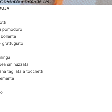
NDUJA
otti
di pomodoro
 bollente
 grattugiato
ilinga
ropea sminuzzata
ana tagliata a tocchetti
inemente
vo