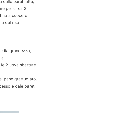
 dalle pareti alte,
are per circa 2
fino a cuocere
ia del riso
 media grandezza,
la.
 le 2 uova sbattute
el pane grattugiato.
pesso e dale pareti