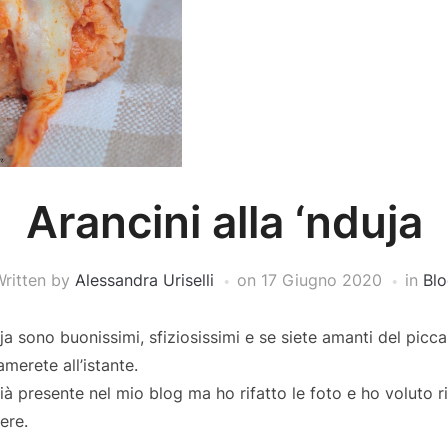
Arancini alla ‘nduja
ritten by
Alessandra Uriselli
on
17 Giugno 2020
in
Blo
duja sono buonissimi, sfiziosissimi e se siete amanti del pi
amerete all’istante.
ià presente nel mio blog ma ho rifatto le foto e ho voluto ri
ere.