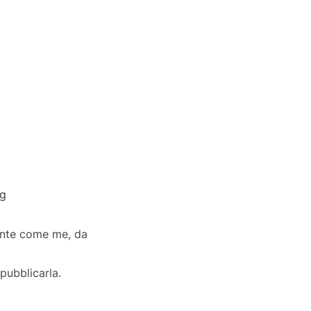
g
ccante come me, da
pubblicarla.