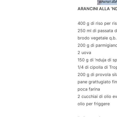
ARANCINI ALLA ‘
400 g di riso per ris
250 ml di passata 
brodo vegetale q.b.
200 g di parmigiano
2 uova
150 g di ‘nduja di sp
1/4 di cipolla di T
200 g di provola sil
pane grattugiato f
poca farina
2 cucchiai di olio e
olio per friggere