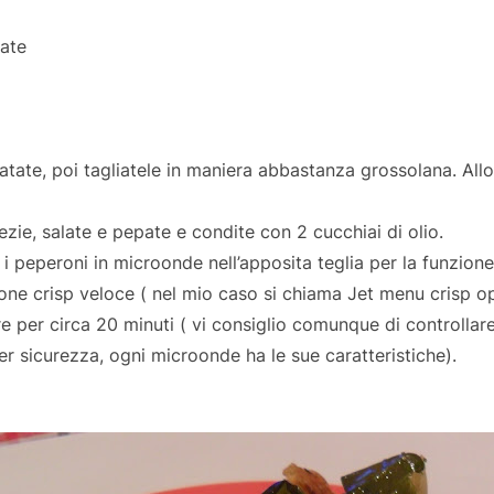
tate
patate, poi tagliatele in maniera abbastanza grossolana. Al
ezie, salate e pepate e condite con 2 cucchiai di olio.
i peperoni in microonde nell’apposita teglia per la funzione
ione crisp veloce ( nel mio caso si chiama Jet menu crisp o
e per circa 20 minuti ( vi consiglio comunque di controllare
er sicurezza, ogni microonde ha le sue caratteristiche).