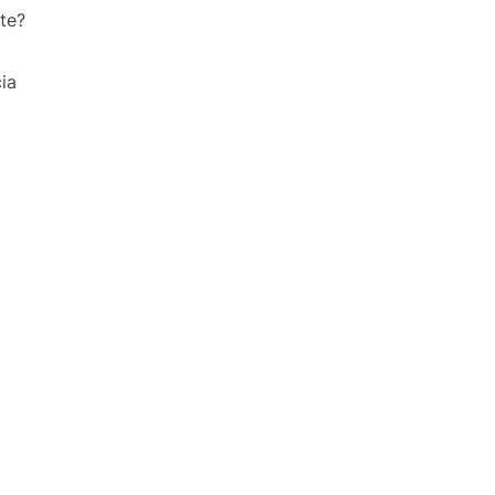
te?
ia