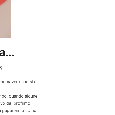
ia…
og
 primavera non si è
tempo, quando alcune
ivo dal profumo
 e peperoni, o come