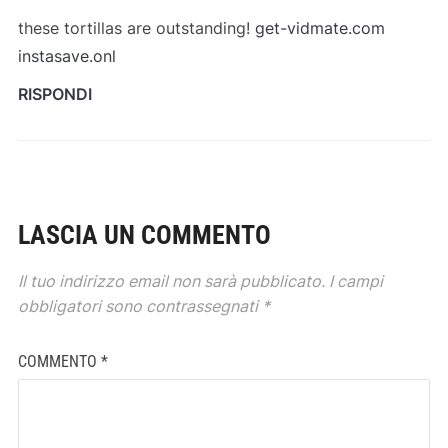
these tortillas are outstanding!
get-vidmate.com
instasave.onl
RISPONDI
LASCIA UN COMMENTO
Il tuo indirizzo email non sarà pubblicato.
I campi
obbligatori sono contrassegnati
*
COMMENTO
*