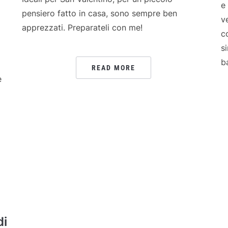
e
pensiero fatto in casa, sono sempre ben
v
apprezzati. Preparateli con me!
c
s
b
READ MORE
e
di