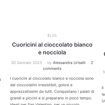
BLOG
Cuoricini al cioccolato bianco
e nocciola
30 Gennaio 2023
by
Alessandra Uriselli
2
comments
1
I cuoricini al cioccolato bianco e nocciola sono
0
dei cioccolatini irresistibili, golosi e
I
apprezzatissimi da tutti. Conquistano i palati di
l
grandi e piccini e si preparano in poco tempo.
U
Ideali per San Valentino, per un piccolo