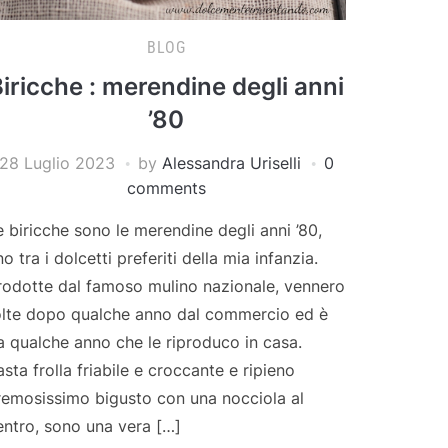
BLOG
iricche : merendine degli anni
’80
28 Luglio 2023
by
Alessandra Uriselli
0
comments
e biricche sono le merendine degli anni ’80,
o tra i dolcetti preferiti della mia infanzia.
rodotte dal famoso mulino nazionale, vennero
olte dopo qualche anno dal commercio ed è
a qualche anno che le riproduco in casa.
asta frolla friabile e croccante e ripieno
remosissimo bigusto con una nocciola al
entro, sono una vera […]