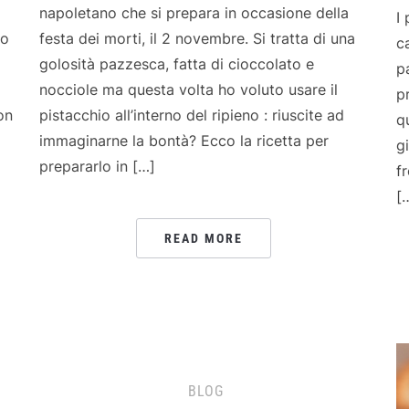
napoletano che si prepara in occasione della
I
ro
festa dei morti, il 2 novembre. Si tratta di una
c
golosità pazzesca, fatta di cioccolato e
p
nocciole ma questa volta ho voluto usare il
p
on
pistacchio all’interno del ripieno : riuscite ad
q
immaginarne la bontà? Ecco la ricetta per
g
prepararlo in […]
f
[
READ MORE
BLOG