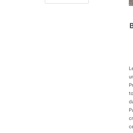
B
L
un
P
t
d
P
c
c