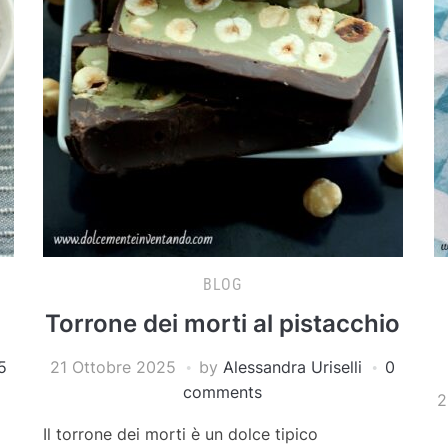
BLOG
Torrone dei morti al pistacchio
5
21 Ottobre 2025
by
Alessandra Uriselli
0
comments
2
Il torrone dei morti è un dolce tipico