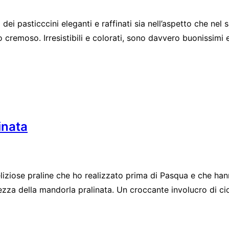
ei pasticccini eleganti e raffinati sia nell’aspetto che n
cremoso. Irresistibili e colorati, sono davvero buonissimi e 
inata
eliziose praline che ho realizzato prima di Pasqua e che ha
cezza della mandorla pralinata. Un croccante involucro di c