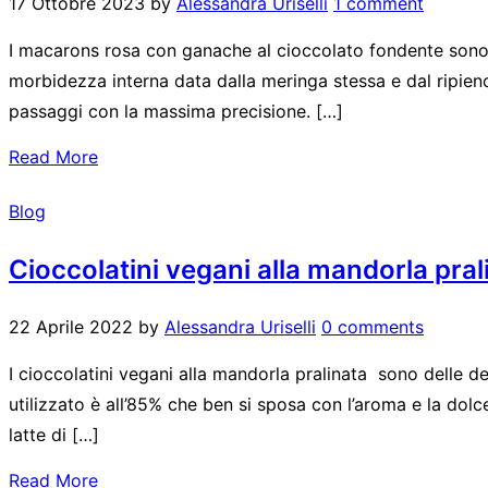
17 Ottobre 2023
by
Alessandra Uriselli
1 comment
I macarons rosa con ganache al cioccolato fondente sono d
morbidezza interna data dalla meringa stessa e dal ripieno 
passaggi con la massima precisione. […]
Read More
Blog
Cioccolatini vegani alla mandorla pral
22 Aprile 2022
by
Alessandra Uriselli
0 comments
I cioccolatini vegani alla mandorla pralinata sono delle d
utilizzato è all’85% che ben si sposa con l’aroma e la dol
latte di […]
Read More