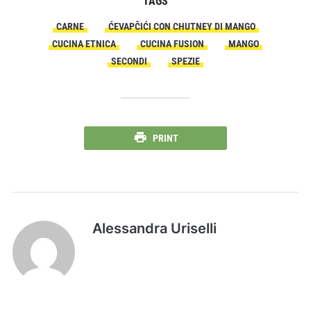
TAGS
CARNE
ĆEVAPČIĆI CON CHUTNEY DI MANGO
CUCINA ETNICA
CUCINA FUSION
MANGO
SECONDI
SPEZIE
PRINT
Alessandra Uriselli