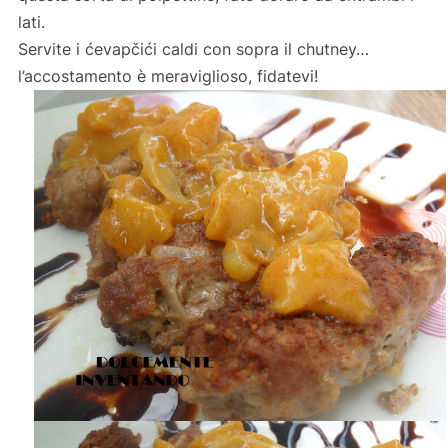
lati.
Servite i
ć
evapčići caldi con sopra il chutney…
l’accostamento è meraviglioso, fidatevi!