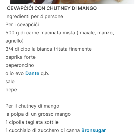
ĆEVAP
Č
IĆI CON CHUTNEY DI MANGO
Ingredienti per 4 persone
Per i
ć
evapčići
500 g di carne macinata mista ( maiale, manzo,
agnello)
3/4 di cipolla bianca tritata finemente
paprika forte
peperoncino
olio evo
Dante
q.b.
sale
pepe
Per il chutney di mango
la polpa di un grosso mango
1 cipolla tagliata sottile
1 cucchiaio di zucchero di canna
Bronsugar