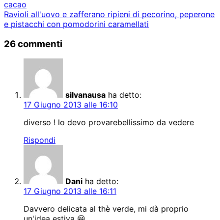
cacao
Ravioli all'uovo e zafferano ripieni di pecorino, peperone
e pistacchi con pomodorini caramellati
26 commenti
silvanausa
ha detto:
17 Giugno 2013 alle 16:10
diverso ! lo devo provarebellissimo da vedere
Rispondi
Dani
ha detto:
17 Giugno 2013 alle 16:11
Davvero delicata al thè verde, mi dà proprio
un'idea estiva 😀