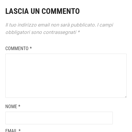
LASCIA UN COMMENTO
Il tuo indirizzo email non sarà pubblicato.
I campi
obbligatori sono contrassegnati
*
COMMENTO
*
NOME
*
EMAIL
*