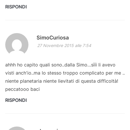
RISPONDI
SimoCuriosa
27 Novembre 2015 alle 7:54
ahhh ho capito quali sono..dalla Simo…sììì li avevo
visti anch'io..ma lo stesso troppo complicato per me ..
niente planetaria niente lievitati di questa difficoltà!
peccatooo baci
RISPONDI