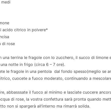
i medi
imone
 acido citrico in polvere*
incisa
 di rose
 una terrina le fragole con lo zucchero, il succo di limone 
una notte in frigo (circa 6 – 7 ore).
ete le fragole in una pentola dal fondo spesso(meglio se a
citrico, cuocete a fuoco moderato, continuando a mescolare
lire, abbasssate il fuoco al minimo e lasciate cuocere anco
’acqua di rose, la vostra confettura sarà pronta quando me
tto non si spargerà all’interno ma rimarrà solida.