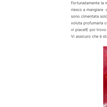
Fortunatamente la m
riesco a mangiare q
sono cimentata solo
voluta profumarla c
vi piace!E poi trov
Vi assicuro che è s