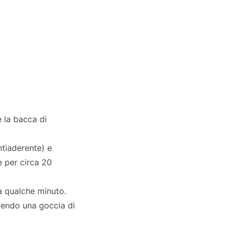
e la bacca di
ntiaderente) e
 per circa 20
ra qualche minuto.
ttendo una goccia di