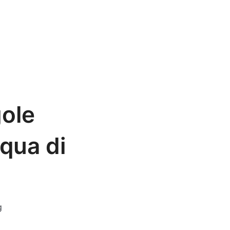
gole
cqua di
g