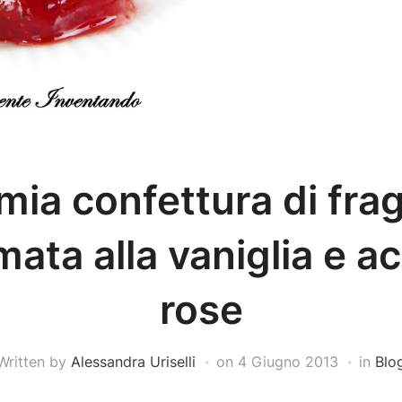
mia confettura di fra
ata alla vaniglia e a
rose
Written by
Alessandra Uriselli
on
4 Giugno 2013
in
Blo