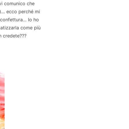
 vi comunico che
e)… ecco perché mi
 confettura… Io ho
matizzarla come più
on credete???