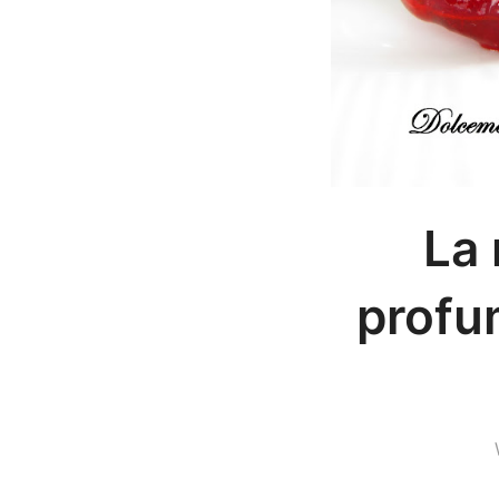
La 
profum