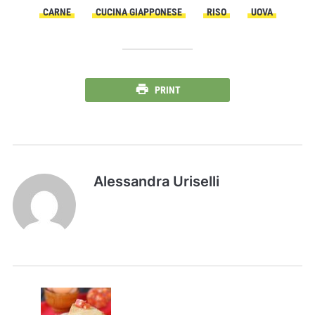
CARNE
CUCINA GIAPPONESE
RISO
UOVA
PRINT
Alessandra Uriselli