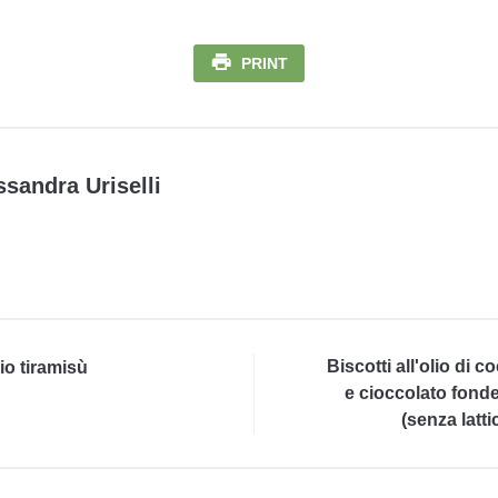
PRINT
ssandra Uriselli
Biscotti all'olio di c
mio tiramisù
e cioccolato fond
(senza lattic