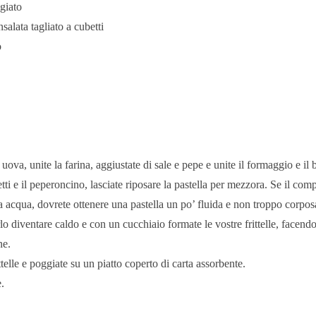
giato
alata tagliato a cubetti
o
e uova, unite la farina, aggiustate di sale e pepe e unite il formaggio e il
tti e il peperoncino, lasciate riposare la pastella per mezzora. Se il com
 acqua, dovrete ottenere una pastella un po’ fluida e non troppo corpos
rlo diventare caldo e con un cucchiaio formate le vostre frittelle, facend
ne.
ttelle e poggiate su un piatto coperto di carta assorbente.
.