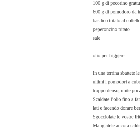
100 g di pecorino grattu
600 g di pomodoro da ins
basilico tritato al coltell
peperoncino tritato
sale
olio per friggere
In una terrina sbattete l
ultimi i pomodori a cube
troppo denso, unite poca
Scaldate l’olio fino a fa
lati e facendo dorare be
Sgocciolate le vostre fri
Mangiatele ancora calde