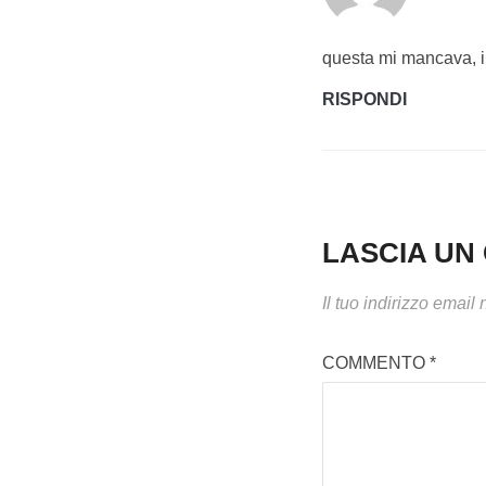
questa mi mancava, i
RISPONDI
LASCIA U
Il tuo indirizzo email
COMMENTO
*