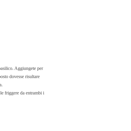
 basilico. Aggiungete per
posto dovesse risultare
a.
ole friggere da entrambi i