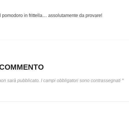
l pomodoro in frittella… assolutamente da provare!
N COMMENTO
 non sarà pubblicato.
I campi obbligatori sono contrassegnati
*