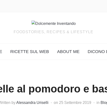
FOODSTORIES, RECIPES & LIFESTYLE
E
RICETTE SUL WEB
ABOUT ME
DICONO 
telle al pomodoro e bas
Written by
Alessandra Uriselli
on
25 Settembre 2019
in
Blo