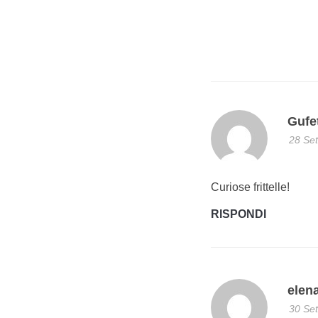
Gufet
28 Set
Curiose frittelle!
RISPONDI
elen
30 Set