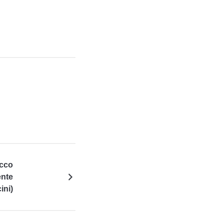
occo
ente
ini)