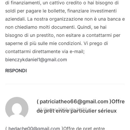
di finanziamenti, un cattivo credito o hai bisogno di
soldi per pagare le bollette, finanziare investimenti
aziendali. La nostra organizzazione non è una banca e
non chiediamo molti documenti. Quindi, se hai
bisogno di un prestito, non esitare a contattarmi per
saperne di più sulle mie condizioni. Vi prego di
contattarmi direttamente via e-mail;
bienczykdaniel1@gmail.com
RISPONDI
( patriciatheo66@gmail.com )Offre
12 Giugno 2023 alle 19:22
de prêt entre particulier sérieux
(
bedache00@gmail.com
)Offre de pret entre