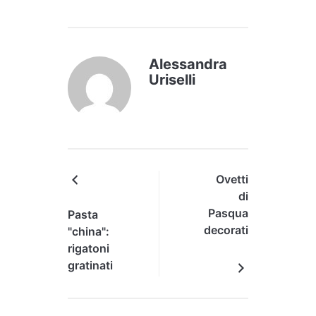
Alessandra
Uriselli
Ovetti
di
Pasqua
Pasta
decorati
"china":
di
rigatoni
cioccolato
gratinati
fondente
ripieni
e...auguri!
alla
calabrese