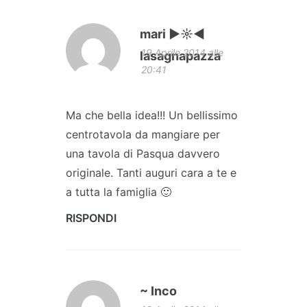
mari ►☼◄
19 Aprile 2014 alle
lasagnapazza
20:41
Ma che bella idea!!! Un bellissimo
centrotavola da mangiare per
una tavola di Pasqua davvero
originale. Tanti auguri cara a te e
a tutta la famiglia 🙂
RISPONDI
~ Inco