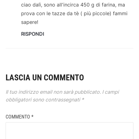
ciao dalì, sono all'incirca 450 g di farina, ma
prova con le tazze da tè ( più piccole) fammi
sapere!
RISPONDI
LASCIA UN COMMENTO
Il tuo indirizzo email non sarà pubblicato.
I campi
obbligatori sono contrassegnati
*
COMMENTO
*