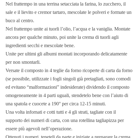
Nel frattempo in una terrina setacciata la farina, lo zucchero, il
sale e il lievito e cremor tartaro, mescolate le polveri e formate un
buco al centro.
Nel frattempo unite ai tuorli l’olio, l’acqua e la vaniglia. Montate
ancora per qualche minuto, poi unite la crema di tuorli agli
ingredienti secchi e mescolate bene.
Unite per ultimi gli albumi montati incorporando delicatamente
per non smontarli.
Versate il composto in 4 teglie da forno ricoperte di carta da forno
(se possibile, utilizzate i fogli singoli già pretagliati, sono comodi
ed evitano “malformazioni” indesiderate) dividendo il composto
omogeneamente in 4 parti uguali, stendetelo bene con l’aiuto di
una spatola e cuocete a 190° per circa 12-15 minuti.
Una volta infornati e cotti tutti e 4 gli strati, tagliate con il
supporto dei numeri di carta, con una rotellina tagliapizza per
essere più agevoli nell’operazione.
Ottenuti i numeri, teneteli da parte e iniziate a preparare la crema.