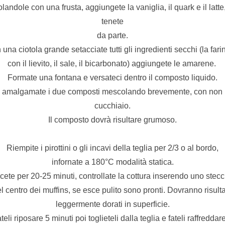
andole con una frusta, aggiungete la vaniglia, il quark e il lat
tenete
da parte.
n una ciotola grande setacciate tutti gli ingredienti secchi (la fari
con il lievito, il sale, il bicarbonato) aggiungete le amarene.
Formate una fontana e versateci dentro il composto liquido.
 amalgamate i due composti mescolando brevemente, con non più
cucchiaio.
Il composto dovrà risultare grumoso.
Riempite i pirottini o gli incavi della teglia per 2/3 o al bordo,
infornate a 180°C modalità statica.
ete per 20-25 minuti, controllate la cottura inserendo uno stec
l centro dei muffins, se esce pulito sono pronti. Dovranno risult
leggermente dorati in superficie.
ateli riposare 5 minuti poi toglieteli dalla teglia e fateli raffreddar