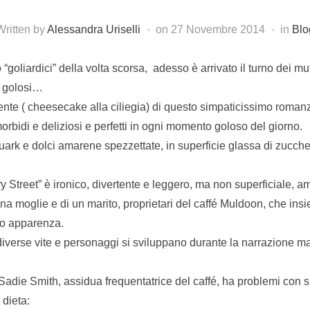
Written by
Alessandra Uriselli
on
27 Novembre 2014
in
Blo
“goliardici” della volta scorsa, adesso è arrivato il turno dei mu
 golosi…
orrente ( cheesecake alla ciliegia) di questo simpaticissimo rom
orbidi e deliziosi e perfetti in ogni momento goloso del giorno.
 quark e dolci amarene spezzettate, in superficie glassa di zucch
y Street” è ironico, divertente e leggero, ma non superficiale, a
 una moglie e di un marito, proprietari del caffé Muldoon, che i
olo apparenza.
, diverse vite e personaggi si sviluppano durante la narrazione 
 Sadie Smith, assidua frequentatrice del caffé, ha problemi con 
 dieta: