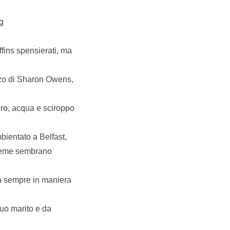
g
ffins spensierati, ma
anzo di Sharon Owens,
ero, acqua e sciroppo
mbientato a Belfast,
nsieme sembrano
ma sempre in maniera
suo marito e da