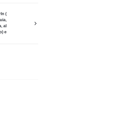
ln (
uia,
a, al
o) e
scia