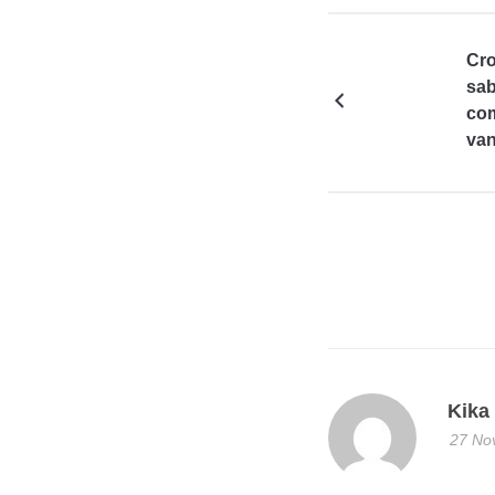
Cro
sab
com
van
Kika
27 No