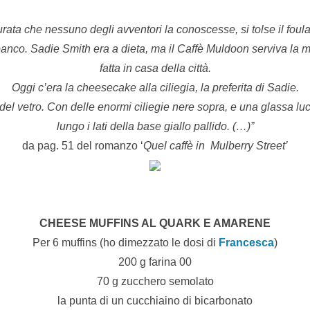
ata che nessuno degli avventori la conoscesse, si tolse il foular
 banco. Sadie Smith era a dieta, ma il Caffè Muldoon serviva la
fatta in casa della città.
Oggi c’era la cheesecake alla ciliegia, la preferita di Sadie.
là del vetro. Con delle enormi ciliegie nere sopra, e una glassa l
lungo i lati della base giallo pallido. (…)”
da pag. 51 del romanzo ‘
Quel caffè in Mulberry Street’
CHEESE MUFFINS AL QUARK E AMARENE
Per 6 muffins (ho dimezzato le dosi di
Francesca
)
200 g farina 00
70 g zucchero semolato
la punta di un cucchiaino di bicarbonato