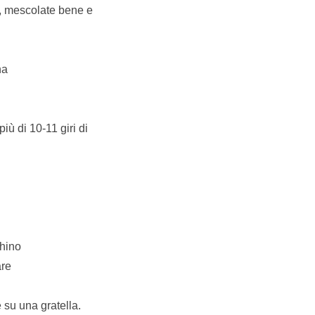
te, mescolate bene e
na
 di 10-11 giri di
chino
are
e su una gratella.