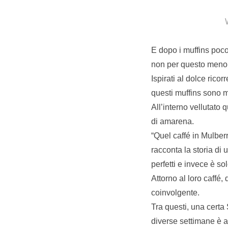
E dopo i muffins poco 
non per questo meno
Ispirati al dolce ric
questi muffins sono m
All’interno vellutato
di amarena.
“Quel caffé in Mulberr
racconta la storia di
perfetti e invece è s
Attorno al loro caffé
coinvolgente.
Tra questi, una certa
diverse settimane è a