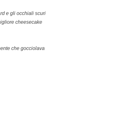
d e gli occhiali scuri
 migliore cheesecake
ucente che gocciolava