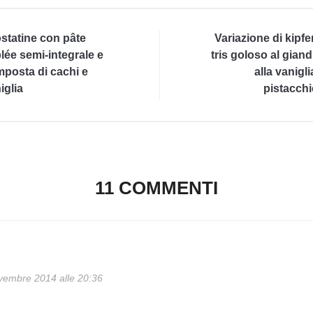
statine con pâte
Variazione di kipfer
lée semi-integrale e
tris goloso al giand
posta di cachi e
alla vanigli
iglia
pistacchi
appuntamento a Bre
11 COMMENTI
vembre 2014 alle 20:36