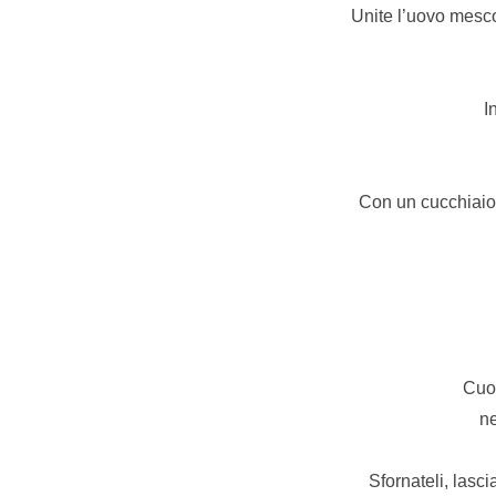
Unite l’uovo mescol
I
Con un cucchiaio
Cuoc
ne
Sfornateli, lasci