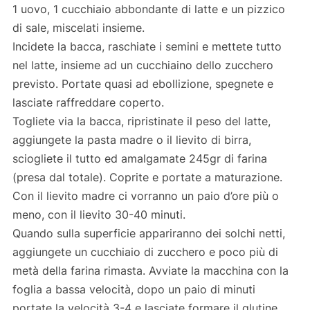
1 uovo, 1 cucchiaio abbondante di latte e un pizzico
di sale, miscelati insieme.
Incidete la bacca, raschiate i semini e mettete tutto
nel latte, insieme ad un cucchiaino dello zucchero
previsto. Portate quasi ad ebollizione, spegnete e
lasciate raffreddare coperto.
Togliete via la bacca, ripristinate il peso del latte,
aggiungete la pasta madre o il lievito di birra,
sciogliete il tutto ed amalgamate 245gr di farina
(presa dal totale). Coprite e portate a maturazione.
Con il lievito madre ci vorranno un paio d’ore più o
meno, con il lievito 30-40 minuti.
Quando sulla superficie appariranno dei solchi netti,
aggiungete un cucchiaio di zucchero e poco più di
metà della farina rimasta. Avviate la macchina con la
foglia a bassa velocità, dopo un paio di minuti
portate la velocità 3-4 e lasciate formare il glutine.