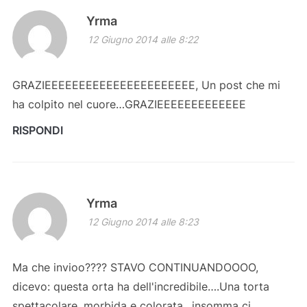
Yrma
12 Giugno 2014 alle 8:22
GRAZIEEEEEEEEEEEEEEEEEEEEEE, Un post che mi
ha colpito nel cuore…GRAZIEEEEEEEEEEEEE
RISPONDI
Yrma
12 Giugno 2014 alle 8:23
Ma che invioo???? STAVO CONTINUANDOOOO,
dicevo: questa orta ha dell'incredibile….Una torta
spettacolare, morbida e colorata…insomma ci