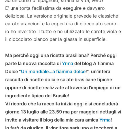
ad un corso di spagnolo, strana la vita, vero?
E’ una torta facilissima da eseguire e davvero
deliziosa! La versione originale prevede le classiche
carote arancioni e la copertura di cioccolato scuro…
io ho invertito il tutto e ho utilizzato le carote viola e
il cioccolato bianco per la glassa in superficie!
Ma perché oggi una ricetta brasiliana? Perché oggi
parte la nuova raccolta di
Yrma
del blog A fiamma
Dolce “
Un mondiale…a fiamma dolce
!”, un’intera
raccolta di ricette dolci e salate brasiliane tipiche
oppure di ricette realizzate attraverso l’impiego di un
ingrediente tipico del Brasile!
Vi ricordo che la raccolta inizia oggi e si concluderà
giorno 13 luglio alle 23.59 ma per maggiori dettagli vi
invito a visitare il blog della mia cara amica
Yrma
!
Io farò da giudice, il vincitore sarà uno e toccherà a