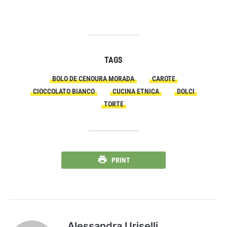
TAGS
BOLO DE CENOURA MORADA
CAROTE
CIOCCOLATO BIANCO
CUCINA ETNICA
DOLCI
TORTE
PRINT
Alessandra Uriselli