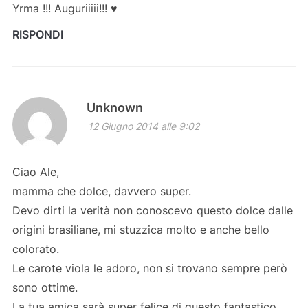
Yrma !!! Auguriiiii!!! ♥
RISPONDI
Unknown
12 Giugno 2014 alle 9:02
Ciao Ale,
mamma che dolce, davvero super.
Devo dirti la verità non conoscevo questo dolce dalle
origini brasiliane, mi stuzzica molto e anche bello
colorato.
Le carote viola le adoro, non si trovano sempre però
sono ottime.
La tua amica sarà super felice di questo fantastico