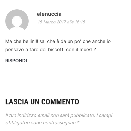
elenuccia
15 Marzo 2017 alle 16:15
Ma che bellini!! sai che è da un po' che anche io
pensavo a fare dei biscotti con il muesli?
RISPONDI
LASCIA UN COMMENTO
Il tuo indirizzo email non sarà pubblicato.
I campi
obbligatori sono contrassegnati
*