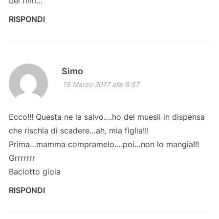
bel film…
RISPONDI
Simo
15 Marzo 2017 alle 6:57
Ecco!!! Questa ne la salvo….ho del muesli in dispensa
che rischia di scadere…ah, mia figlia!!!
Prima…mamma compramelo….poi…non lo mangia!!!
Grrrrrrr
Baciotto gioia
RISPONDI