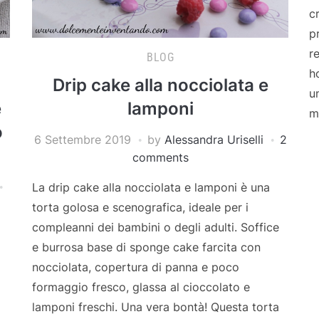
c
p
r
BLOG
h
Drip cake alla nocciolata e
u
e
lamponi
m
o
6 Settembre 2019
by
Alessandra Uriselli
2
comments
La drip cake alla nocciolata e lamponi è una
torta golosa e scenografica, ideale per i
compleanni dei bambini o degli adulti. Soffice
e burrosa base di sponge cake farcita con
nocciolata, copertura di panna e poco
formaggio fresco, glassa al cioccolato e
lamponi freschi. Una vera bontà! Questa torta