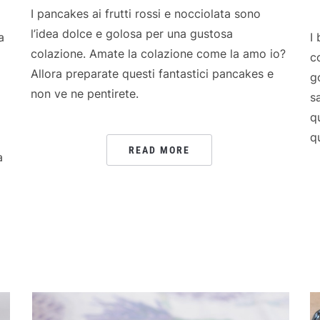
I pancakes ai frutti rossi e nocciolata sono
l’idea dolce e golosa per una gustosa
a
I
colazione. Amate la colazione come la amo io?
c
Allora preparate questi fantastici pancakes e
go
non ve ne pentirete.
s
q
q
READ MORE
a