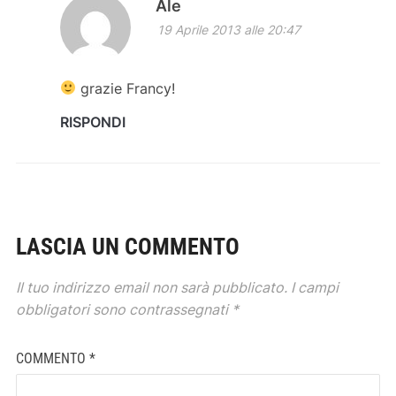
Ale
19 Aprile 2013 alle 20:47
grazie Francy!
RISPONDI
LASCIA UN COMMENTO
Il tuo indirizzo email non sarà pubblicato.
I campi
obbligatori sono contrassegnati
*
COMMENTO
*