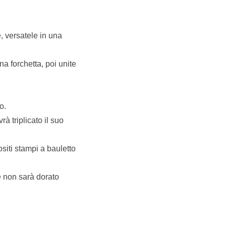
, versatele in una
a forchetta, poi unite
o.
à triplicato il suo
siti stampi a bauletto
é non sarà dorato