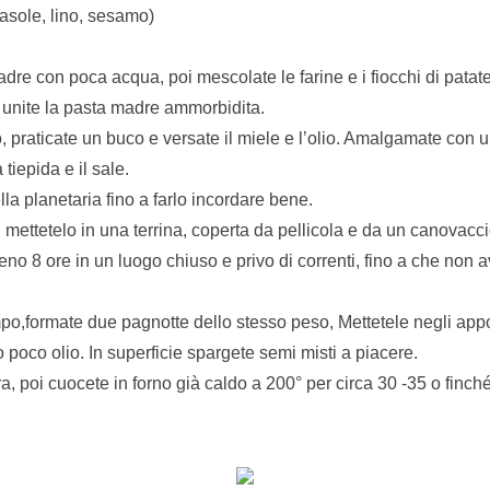
rasole, lino, sesamo)
adre con poca acqua, poi mescolate le farine e i fiocchi di patate
 unite la pasta madre ammorbidita.
, praticate un buco e versate il miele e l’olio. Amalgamate con un
tiepida e il sale.
la planetaria fino a farlo incordare bene.
 mettetelo in una terrina, coperta da pellicola e da un canovacci
eno 8 ore in un luogo chiuso e privo di correnti, fino a che non avr
o,formate due pagnotte dello stesso peso, Mettetele negli appo
 poco olio. In superficie spargete semi misti a piacere.
ra, poi cuocete in forno già caldo a 200° per circa 30 -35 o finch