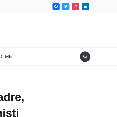
DI ME
adre,
isti