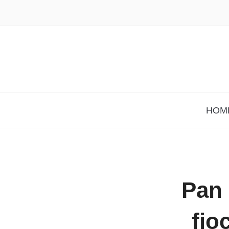
HOM
Pan 
fio