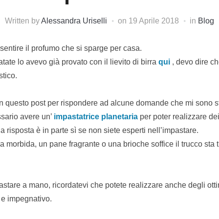
Written by
Alessandra Uriselli
on
19 Aprile 2018
in
Blog
 sentire il profumo che si sparge per casa.
atate lo avevo già provato con il lievito di birra
qui
, devo dire ch
tico.
n questo post per rispondere ad alcune domande che mi sono stat
ssario avere un’
impastatrice planetaria
per poter realizzare dei 
la risposta è in parte sì se non siete esperti nell’impastare.
 morbida, un pane fragrante o una brioche soffice il trucco sta t
tare a mano, ricordatevi che potete realizzare anche degli ottimi
 e impegnativo.