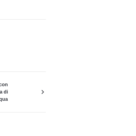
 con
a di
qua