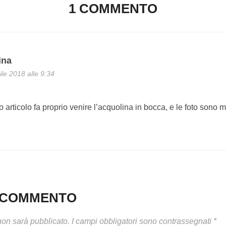
1 COMMENTO
ina
ile 2018 alle 9:34
o articolo fa proprio venire l’acquolina in bocca, e le foto sono mo
N COMMENTO
 non sarà pubblicato.
I campi obbligatori sono contrassegnati
*