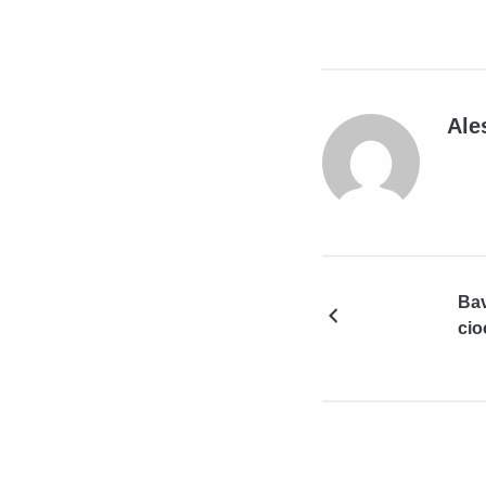
Ale
Bav
cio