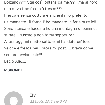
Bolzano???? Stai così lontana da me???….ma al nord
non dovrebbe fare più fresco???
Fresco e senza cottura è anche il mio preferito
ultimamente…il forno l' ho mandato in ferie pure io!!
Sono stanca e fiacca e ho una montagna di panni da
stirare….riuscirò a non farmi seppellire?
Allora oggi mi metto sotto e mi hai dato un' idea
veloce e fresca per i prossimi post……brava come
sempre ovviamente!!!
Bacio Ale…..
RISPONDI
Ely
22 Luglio 2013 alle 6:40